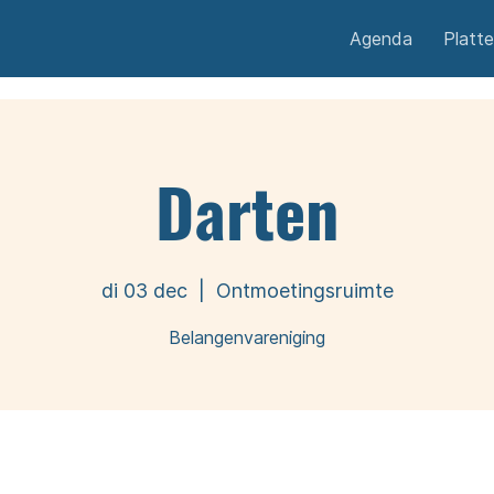
Agenda
Platt
Darten
di 03 dec
  |  
Ontmoetingsruimte