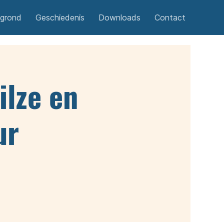
egrond
Geschiedenis
Downloads
Contact
lze en
ur