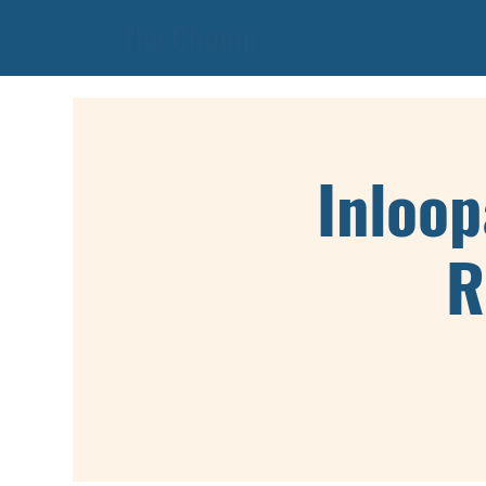
The Chump
Inloo
R