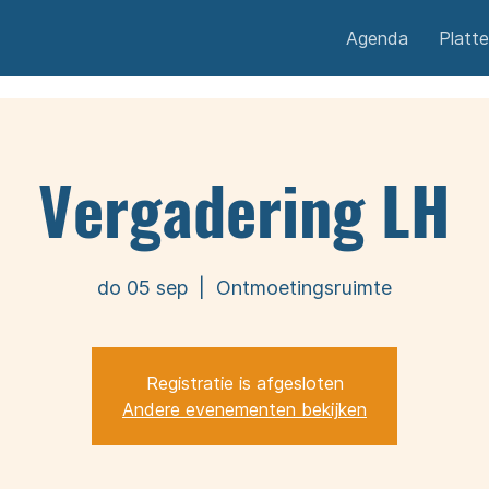
Agenda
Platt
Vergadering LH
do 05 sep
  |  
Ontmoetingsruimte
Registratie is afgesloten
Andere evenementen bekijken